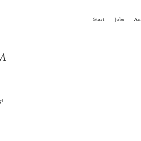
Start
Jobs
Au
m
gl