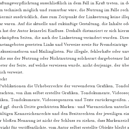
aftungsverpflichtung ausschließlich in dem Fall in Kraft treten, in
m technisch möglich und zumutbar wäre, die Nutzung im Falle recht
iermit ausdrücklich, dass zum Zeitpunkt der Linksetzung keine illeg
r waren. Auf die aktuelle und zukünftige Gestaltung, die Inhalte od
 hat der Autor keinerlei Einfluss. Deshalb distanziert er sich hier
verknüpften Seiten, die nach der Linksetzung verändert wurden. Diese 
rnetangebotes gesetzten Links und Verweise sowie für Fremdeinträge
kussionsforen und Mailinglisten. Für illegale, fehlerhafte oder unv
die aus der Nutzung oder Nichtnutzung solcherart dargebotener I
ieter der Seite, auf welche verwiesen wurde, nicht derjenige, der übe
ich verweist.
echt
en Publikationen die Urheberrechte der verwendeten Grafiken, Tond
achten, von ihm selbst erstellte Grafiken, Tondokumente, Videose
afiken, Tondokumente, Videosequenzen und Texte zurückzugreifen. 
d ggf. durch Dritte geschützten Marken- und Warenzeichen unterli
ültigen Kennzeichenrechts und den Besitzrechten der jeweiligen ei
r bloßen Nennung ist nicht der Schluss zu ziehen, dass Markenzeic
right für veröffentlichte, vom Autor selbst erstellte Objekte bleibt