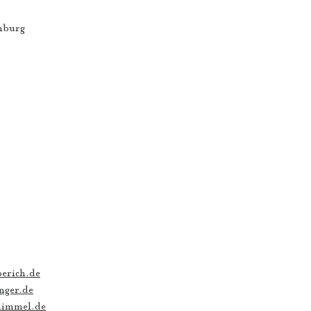
nburg
erich.de
nger.de
himmel.de