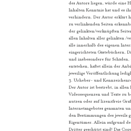
des Autors liegen, würde eine H
Inhalten Kenntnis hat und es ih
verhindern. Der Autor erklärt h
zu verlinkenden Seiten erkennba
der gelinkten/verknüpften Seiten
allen Inhalten aller gelinkten /
alle innerhalb des eigenen Inte
eingerichteten Gästebüchern, Dis
und insbesondere für Schäden, 
entstehen, haftet allein der Anb
jeweilige Veröffentlichung ledigl
3. Urheber- und Kennzeichenr
Der Autor ist bestrebt, in all
Videosequenzen und Texte zu be
nutzen oder auf lizenzfreie Gr
Internetangebotes genannten un
den Bestimmungen des jeweils g
Eigentümer. Allein aufgrund de
Dritter geschützt sind! Das Copy