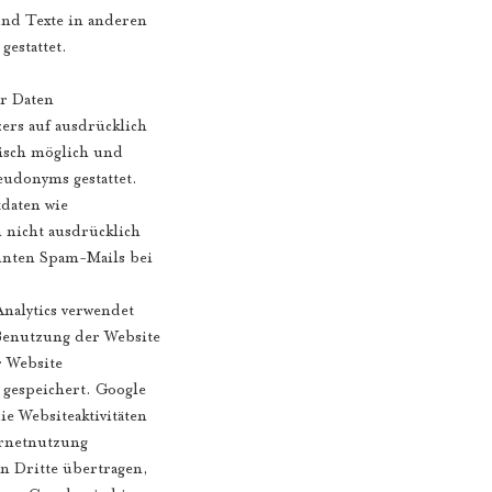
und Texte in anderen
estattet.
er Daten
zers auf ausdrücklich
nisch möglich und
udonyms gestattet.
daten wie
 nicht ausdrücklich
annten Spam-Mails bei
Analytics verwendet
 Benutzung der Website
r Website
 gespeichert. Google
e Websiteaktivitäten
ernetnutzung
n Dritte übertragen,