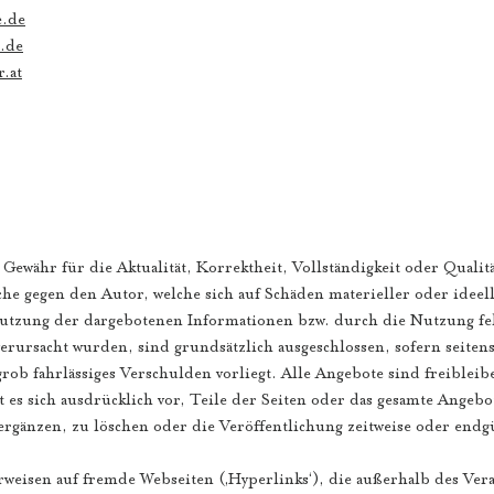
e.de
e.de
.at
ewähr für die Aktualität, Korrektheit, Vollständigkeit oder Qualitä
e gegen den Autor, welche sich auf Schäden materieller oder ideell
utzung der dargebotenen Informationen bzw. durch die Nutzung fe
erursacht wurden, sind grundsätzlich ausgeschlossen, sofern seiten
 grob fahrlässiges Verschulden vorliegt. Alle Angebote sind freiblei
 es sich ausdrücklich vor, Teile der Seiten oder das gesamte Angeb
gänzen, zu löschen oder die Veröffentlichung zeitweise oder endgü
rweisen auf fremde Webseiten (‚Hyperlinks‘), die außerhalb des Ve