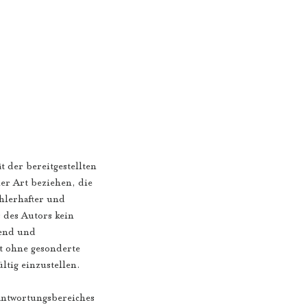
t der bereitgestellten
er Art beziehen, die
hlerhafter und
s des Autors kein
bend und
ot ohne gesonderte
ltig einzustellen.
rantwortungsbereiches