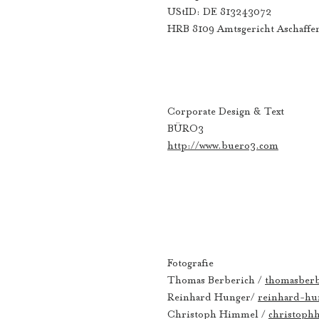
UStID: DE 813243072
HRB 8109 Amtsgericht Aschaffe
Corporate Design & Text
BÜRO3
http://www.buero3.com
Fotografie
Thomas Berberich /
thomasberb
Reinhard Hunger/
reinhard-hu
Christoph Himmel /
christoph