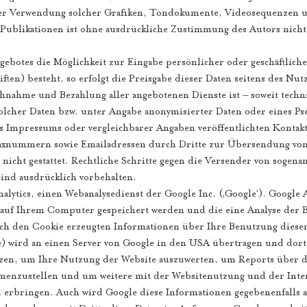
oder Verwendung solcher Grafiken, Tondokumente, Videosequenzen 
Publikationen ist ohne ausdrückliche Zustimmung des Autors nicht g
gebotes die Möglichkeit zur Eingabe persönlicher oder geschäftlich
ten) besteht, so erfolgt die Preisgabe dieser Daten seitens des Nut
uchnahme und Bezahlung aller angebotenen Dienste ist – soweit tech
lcher Daten bzw. unter Angabe anonymisierter Daten oder eines Pse
Impressums oder vergleichbarer Angaben veröffentlichten Kontakt
Faxnummern sowie Emailadressen durch Dritte zur Übersendung von
 nicht gestattet. Rechtliche Schritte gegen die Versender von sogen
sind ausdrücklich vorbehalten.
alytics, einen Webanalysedienst der Google Inc. (‚Google‘). Google 
ie auf Ihrem Computer gespeichert werden und die eine Analyse der
ch den Cookie erzeugten Informationen über Ihre Benutzung diese
e) wird an einen Server von Google in den USA übertragen und dort
zen, um Ihre Nutzung der Website auszuwerten, um Reports über di
mmenzustellen und um weitere mit der Websitenutzung und der Int
 erbringen. Auch wird Google diese Informationen gegebenenfalls a