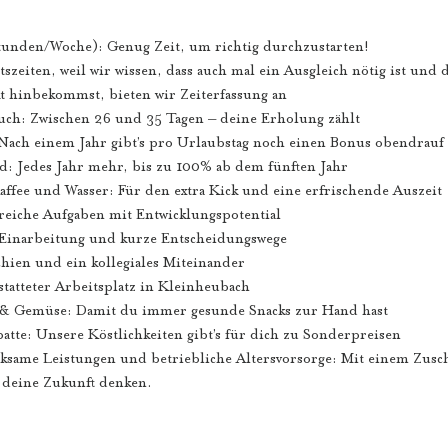
Stunden/Woche): Genug Zeit, um richtig durchzustarten!
tszeiten, weil wir wissen, dass auch mal ein Ausgleich nötig ist und
kt hinbekommst, bieten wir Zeiterfassung an
ch: Zwischen 26 und 35 Tagen – deine Erholung zählt
Nach einem Jahr gibt’s pro Urlaubstag noch einen Bonus obendrauf
d: Jedes Jahr mehr, bis zu 100% ab dem fünften Jahr
affee und Wasser: Für den extra Kick und eine erfrischende Auszeit
eiche Aufgaben mit Entwicklungspotential
 Einarbeitung und kurze Entscheidungswege
chien und ein kollegiales Miteinander
tatteter Arbeitsplatz in Kleinheubach
 & Gemüse: Damit du immer gesunde Snacks zur Hand hast
atte: Unsere Köstlichkeiten gibt’s für dich zu Sonderpreisen
same Leistungen und betriebliche Altersvorsorge: Mit einem Zusch
deine Zukunft denken.