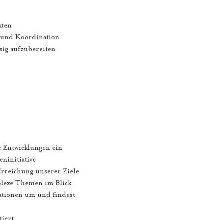
xten
g und Koordination
sig aufzubereiten
e Entwicklungen ein
ninitiative
Erreichung unserer Ziele
plexe Themen im Blick
uationen um und findest
tiert