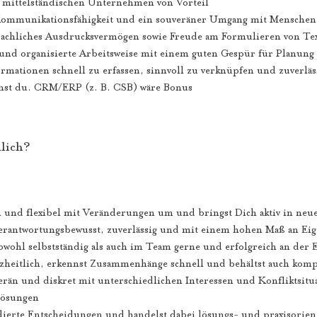
 mittelständischen Unternehmen von Vorteil
Kommunikationsfähigkeit und ein souveräner Umgang mit Menschen
rachliches Ausdrucksvermögen sowie Freude am Formulieren von Te
 und organisierte Arbeitsweise mit einem guten Gespür für Planun
ormationen schnell zu erfassen, sinnvoll zu verknüpfen und zuverläs
nst du. CRM/ERP (z. B. CSB) wäre Bonus
lich?
n und flexibel mit Veränderungen um und bringst Dich aktiv in neu
verantwortungsbewusst, zuverlässig und mit einem hohen Maß an Eige
sowohl selbstständig als auch im Team gerne und erfolgreich an der 
zheitlich, erkennst Zusammenhänge schnell und behältst auch kom
erän und diskret mit unterschiedlichen Interessen und Konfliktsit
Lösungen
ndierte Entscheidungen und handelst dabei lösungs- und praxisorien