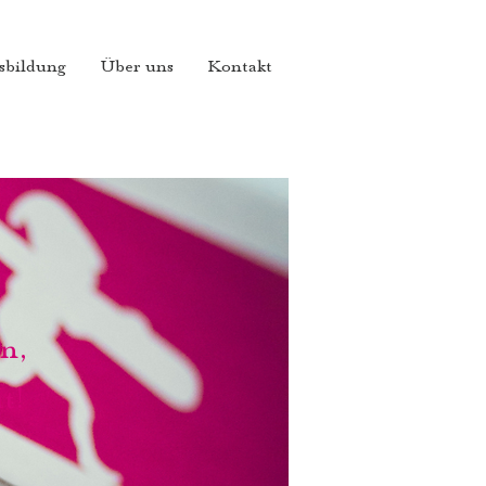
sbildung
Über uns
Kontakt
n,
t!