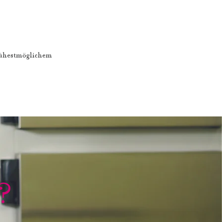
rühestmöglichem
?