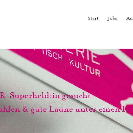
Start
Jobs
Au
R-Superheld:in gesucht - Mensche
ahlen & gute Laune unter einen Hu