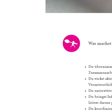
Was machst
Du übernimmst
Zusammenarbe
Du wirkst akt
Verantwortlic
Du unterstützt
Du bringst In
leitest darau
Du koordinier